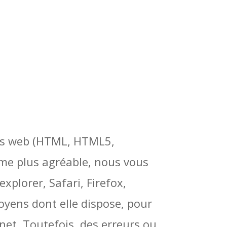
ges web (HTML, HTML5,
isme plus agréable, nous vous
lorer, Safari, Firefox,
yens dont elle dispose, pour
rnet. Toutefois, des erreurs ou